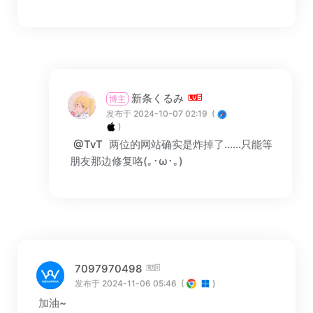
新条くるみ
博主
发布于 2024-10-07 02:19
(
)
@TvT
两位的网站确实是炸掉了……只能等
朋友那边修复咯(｡･ω･｡)
7097970498
发布于 2024-11-06 05:46
(
)
加油~