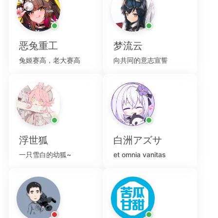
恶兔重工
梦流云
兔姬赛高，老大赛高
向共同的意志宣誓
浮世狐
白洲アズサ
一只雪白的幼狐~
et omnia vanitas