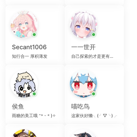
Secant1006
一一世开
知行合一 厚积薄发
自己探索的才是更有意义的嘛~
侯鱼
喵吃鸟
雨糖的美工哦 ˶˃ ᵕ ˂ )✧
这家伙好懒╮(╯▽╰)╭