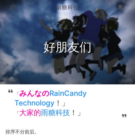
雨糖科技
首页
登录
软件作品
好朋友们
版权声明
魔改驱动
好朋友们
侵权信息处理办法
关于我们
みんなの
RainCandy
「
Technology
！」
大家的
雨糖科技
！」
「
排序不分前后。